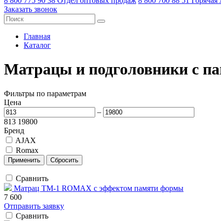
8 800 775 90 38
Отдел оптовых продаж
8 800 700 88 51
Горячая
Заказать звонок
Главная
Каталог
Матрацы и подголовники с 
Фильтры по параметрам
Цена
–
813
19800
Бренд
AJAX
Romax
Сравнить
Матрац ТМ-1 ROMAX с эффектом памяти формы
7 600
Отправить заявку
Сравнить