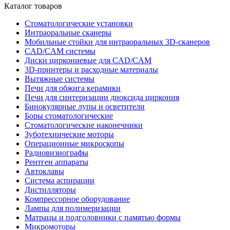
Каталог товаров
Стоматологические установки
Интраоральные сканеры
Мобильные стойки для интраоральных 3D-сканеров
CAD/CAM системы
Диски циркониевые для CAD/CAM
3D-принтеры и расходные материалы
Вытяжные системы
Печи для обжига керамики
Печи для синтеризации диоксида циркония
Бинокулярные лупы и осветители
Боры стоматологические
Стоматологические наконечники
Зуботехнические моторы
Операционные микроскопы
Радиовизиографы
Рентген аппараты
Автоклавы
Система аспирации
Дистилляторы
Компрессорное оборудование
Лампы для полимеризации
Матрацы и подголовники с памятью формы
Микромоторы