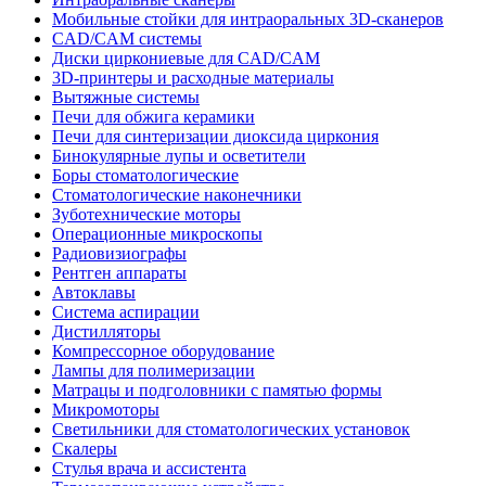
Мобильные стойки для интраоральных 3D-сканеров
CAD/CAM системы
Диски циркониевые для CAD/CAM
3D-принтеры и расходные материалы
Вытяжные системы
Печи для обжига керамики
Печи для синтеризации диоксида циркония
Бинокулярные лупы и осветители
Боры стоматологические
Стоматологические наконечники
Зуботехнические моторы
Операционные микроскопы
Радиовизиографы
Рентген аппараты
Автоклавы
Система аспирации
Дистилляторы
Компрессорное оборудование
Лампы для полимеризации
Матрацы и подголовники с памятью формы
Микромоторы
Светильники для стоматологических установок
Скалеры
Стулья врача и ассистента