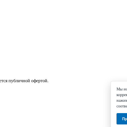
ется публичной офертой.
Мы ис
корре
нажим
соотв
Пр