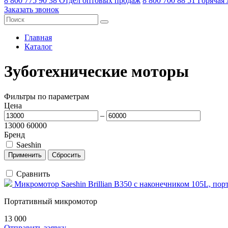
8 800 775 90 38
Отдел оптовых продаж
8 800 700 88 51
Горячая
Заказать звонок
Главная
Каталог
Зуботехнические моторы
Фильтры по параметрам
Цена
–
13000
60000
Бренд
Saeshin
Сравнить
Микромотор Saeshin Brillian B350 с наконечником 105L, по
Портативный микромотор
13 000
Отправить заявку