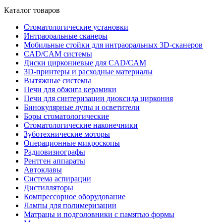
Каталог товаров
Стоматологические установки
Интраоральные сканеры
Мобильные стойки для интраоральных 3D-сканеров
CAD/CAM системы
Диски циркониевые для CAD/CAM
3D-принтеры и расходные материалы
Вытяжные системы
Печи для обжига керамики
Печи для синтеризации диоксида циркония
Бинокулярные лупы и осветители
Боры стоматологические
Стоматологические наконечники
Зуботехнические моторы
Операционные микроскопы
Радиовизиографы
Рентген аппараты
Автоклавы
Система аспирации
Дистилляторы
Компрессорное оборудование
Лампы для полимеризации
Матрацы и подголовники с памятью формы