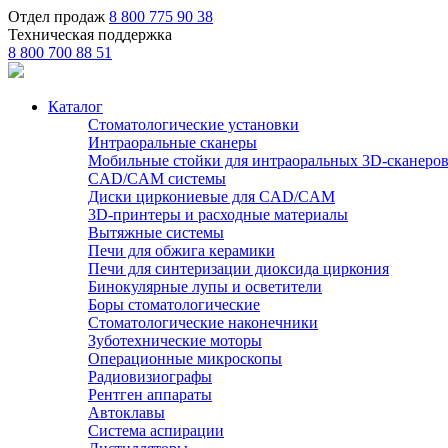
Отдел продаж
8 800 775 90 38
Техническая поддержка
8 800 700 88 51
Каталог
Стоматологические установки
Интраоральные сканеры
Мобильные стойки для интраоральных 3D-сканеро
CAD/CAM системы
Диски циркониевые для CAD/CAM
3D-принтеры и расходные материалы
Вытяжные системы
Печи для обжига керамики
Печи для синтеризации диоксида циркония
Бинокулярные лупы и осветители
Боры стоматологические
Стоматологические наконечники
Зуботехнические моторы
Операционные микроскопы
Радиовизиографы
Рентген аппараты
Автоклавы
Система аспирации