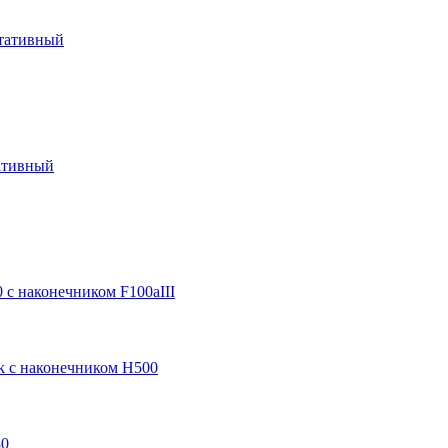
ртативный
ативный
 с наконечником F100aIII
k с наконечником H500
80