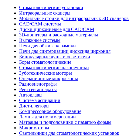
Стоматологические установки
Интраоральные сканеры
Мобильные стойки для интраоральных 3D-сканеров
CAD/CAM системы
Диски циркониевые для CAD/CAM
3D-принтеры и расходные материалы
Вытяжные системы
Печи для обжига керамики
Печи для синтеризации диоксида циркония
Бинокулярные лупы и осветители
Боры стоматологические
Стоматологические наконечники
Зуботехнические моторы
Операционные микроскопы
Радиовизиографы
Рентген аппараты
Автоклавы
Система аспирации
Дистилляторы
Компрессорное оборудование
Лампы для полимеризации
Матрацы и подголовники с памятью формы
Микромоторы
Светильники для стоматологических установок