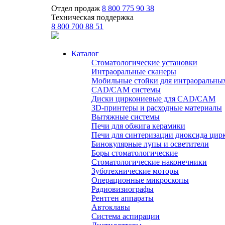
Отдел продаж
8 800 775 90 38
Техническая поддержка
8 800 700 88 51
Каталог
Стоматологические установки
Интраоральные сканеры
Мобильные стойки для интраоральны
CAD/CAM системы
Диски циркониевые для CAD/CAM
3D-принтеры и расходные материалы
Вытяжные системы
Печи для обжига керамики
Печи для синтеризации диоксида цир
Бинокулярные лупы и осветители
Боры стоматологические
Стоматологические наконечники
Зуботехнические моторы
Операционные микроскопы
Радиовизиографы
Рентген аппараты
Автоклавы
Система аспирации