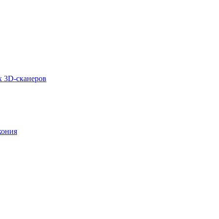
х 3D-сканеров
кония