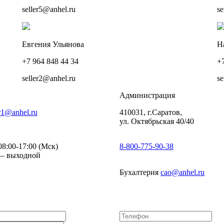
seller5@anhel.ru
se
Евгения Ульянова
Н
+7 964 848 44 34
+
seller2@anhel.ru
se
Администрация
r1@anhel.ru
410031, г.Саратов,
ул. Октябрьская 40/40
8:00-17:00 (Мск)
8-800-775-90-38
— выходной
Бухалтерия
cao@anhel.ru