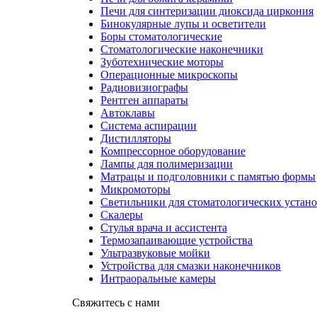
Печи для синтеризации диоксида циркония
Бинокулярные лупы и осветители
Боры стоматологические
Стоматологические наконечники
Зуботехнические моторы
Операционные микроскопы
Радиовизиографы
Рентген аппараты
Автоклавы
Система аспирации
Дистилляторы
Компрессорное оборудование
Лампы для полимеризации
Матрацы и подголовники с памятью формы
Микромоторы
Светильники для стоматологических устан
Скалеры
Стулья врача и ассистента
Термозапаивающие устройства
Ультразвуковые мойки
Устройства для смазки наконечников
Интраоральные камеры
Свяжитесь с нами