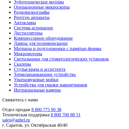
Зуботехнические моторы
Операционные микроскопы
Радиовизиографы
Рентген аппараты
Автоклавы
Система аспирации
Дистилляторы
Компрессорное оборудование
Лампы для полимеризации
Матрацы и подголовники с памятью формы
Микромоторы
Светильники для стоматологических установок
Скалеры
Стулья врача и ассистента
Термозапаивающие устройства
Ультразвуковые мойки
Устройства для смазки наконечников
Интраоральные камеры
Свяжитесь с нами
Отдел продаж
8 800 775 90 38
Техническая поддержка
8 800 700 88 51
sales@anhel.ru
г. Саратов, ул. Октябрьская 40/40