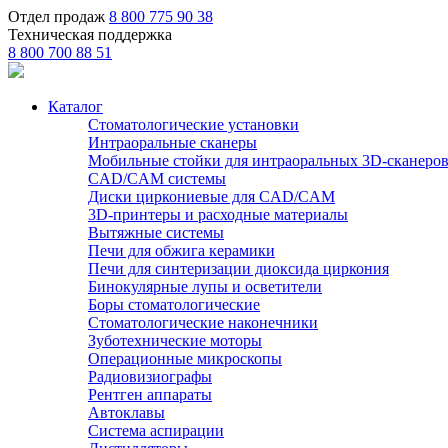
Отдел продаж
8 800 775 90 38
Техническая поддержка
8 800 700 88 51
Каталог
Стоматологические установки
Интраоральные сканеры
Мобильные стойки для интраоральных 3D-сканеро
CAD/CAM системы
Диски циркониевые для CAD/CAM
3D-принтеры и расходные материалы
Вытяжные системы
Печи для обжига керамики
Печи для синтеризации диоксида циркония
Бинокулярные лупы и осветители
Боры стоматологические
Стоматологические наконечники
Зуботехнические моторы
Операционные микроскопы
Радиовизиографы
Рентген аппараты
Автоклавы
Система аспирации