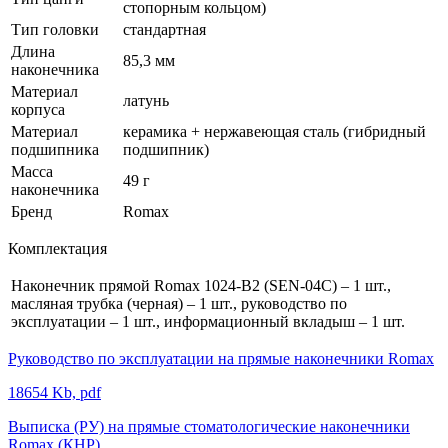
стопорным кольцом)
Тип головки
стандартная
Длина
85,3 мм
наконечника
Материал
латунь
корпуса
Материал
керамика + нержавеющая сталь (гибридный
подшипника
подшипник)
Масса
49 г
наконечника
Бренд
Romax
Комплектация
Наконечник прямой Romax 1024-B2 (SEN-04C) – 1 шт.,
масляная трубка (черная) – 1 шт., руководство по
эксплуатации – 1 шт., информационный вкладыш – 1 шт.
Руководство по эксплуатации на прямые наконечники Romax
18654 Kb, pdf
Выписка (РУ) на прямые стоматологические наконечники
Romax (КНР)