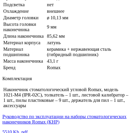
Подсветка
нет
Охлаждение
внешнее
Диаметр головки
ø 10,13 мм
Высота головки
9 мм
наконечника
Длина наконечника
85,62 мм
Материал корпуса
латунь
Материал
керамика + нержавеющая сталь
подшипника
(гибридный подшипник)
Масса наконечника
43,1 г
Бренд
Romax
Комплектация
Наконечник стоматологический угловой Romax, модель
1021-M4 (IPR-02C), толкатель – 1 шт., листовой калибратор –
1 шт., пилы пластиковые – 9 шт., держатель для пил – 1 шт.,
аксессуары
Руководство по эксплуатации на наборы стоматологических
наконечников Romax (КНР)
5510 Kb, pdf