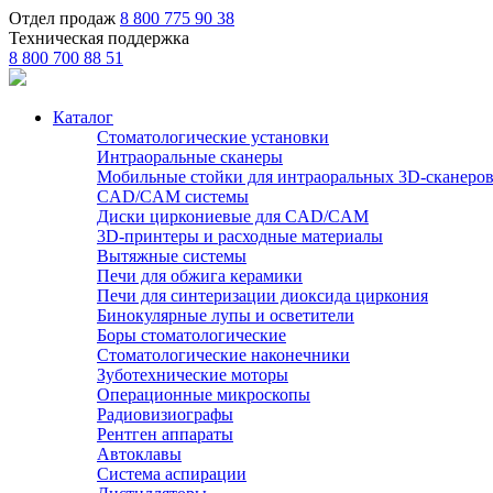
Отдел продаж
8 800 775 90 38
Техническая поддержка
8 800 700 88 51
Каталог
Стоматологические установки
Интраоральные сканеры
Мобильные стойки для интраоральных 3D-сканеро
CAD/CAM системы
Диски циркониевые для CAD/CAM
3D-принтеры и расходные материалы
Вытяжные системы
Печи для обжига керамики
Печи для синтеризации диоксида циркония
Бинокулярные лупы и осветители
Боры стоматологические
Стоматологические наконечники
Зуботехнические моторы
Операционные микроскопы
Радиовизиографы
Рентген аппараты
Автоклавы
Система аспирации