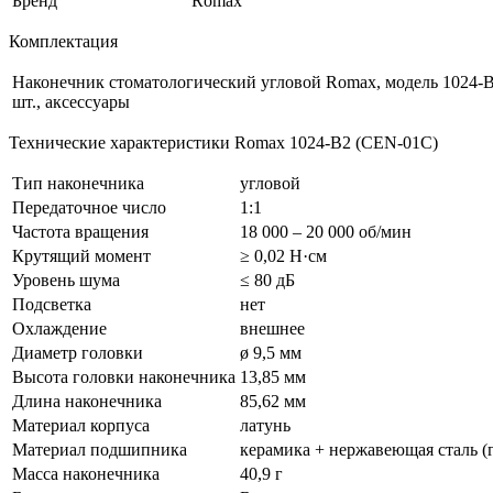
Бренд
Romax
Комплектация
Наконечник стоматологический угловой Romax, модель 1024-
шт., аксессуары
Технические характеристики Romax 1024-B2 (CEN-01C)
Тип наконечника
угловой
Передаточное число
1:1
Частота вращения
18 000 – 20 000 об/мин
Крутящий момент
≥ 0,02 Н·см
Уровень шума
≤ 80 дБ
Подсветка
нет
Охлаждение
внешнее
Диаметр головки
ø 9,5 мм
Высота головки наконечника
13,85 мм
Длина наконечника
85,62 мм
Материал корпуса
латунь
Материал подшипника
керамика + нержавеющая сталь 
Масса наконечника
40,9 г