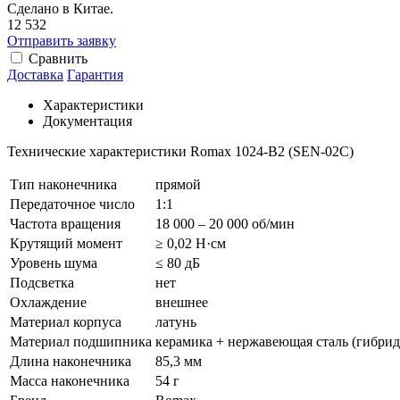
Сделано в Китае.
12 532
Отправить заявку
Сравнить
Доставка
Гарантия
Характеристики
Документация
Технические характеристики Romax 1024-B2 (SEN-02C)
Тип наконечника
прямой
Передаточное число
1:1
Частота вращения
18 000 – 20 000 об/мин
Крутящий момент
≥ 0,02 Н·см
Уровень шума
≤ 80 дБ
Подсветка
нет
Охлаждение
внешнее
Материал корпуса
латунь
Материал подшипника
керамика + нержавеющая сталь (гибр
Длина наконечника
85,3 мм
Масса наконечника
54 г