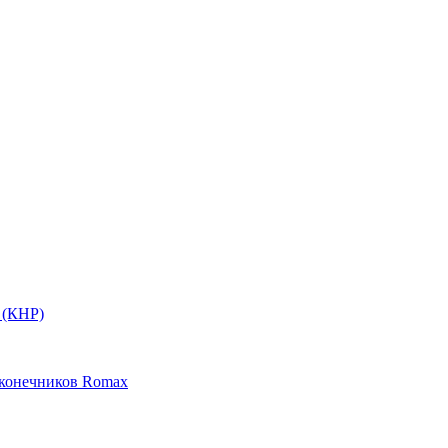
 (КНР)
аконечников Romax