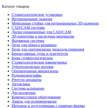
Каталог товаров
Стоматологические установки
Интраоральные сканеры
Мобильные стойки для интраоральных 3D-сканеров
CAD/CAM системы
Диски циркониевые для CAD/CAM
3D-принтеры и расходные материалы
Вытяжные системы
Печи для обжига керамики
Печи для синтеризации диоксида циркония
Бинокулярные лупы и осветители
Боры стоматологические
Стоматологические наконечники
Зуботехнические моторы
Операционные микроскопы
Радиовизиографы
Рентген аппараты
Автоклавы
Система аспирации
Дистилляторы
Компрессорное оборудование
Лампы для полимеризации
Матрацы и подголовники с памятью формы