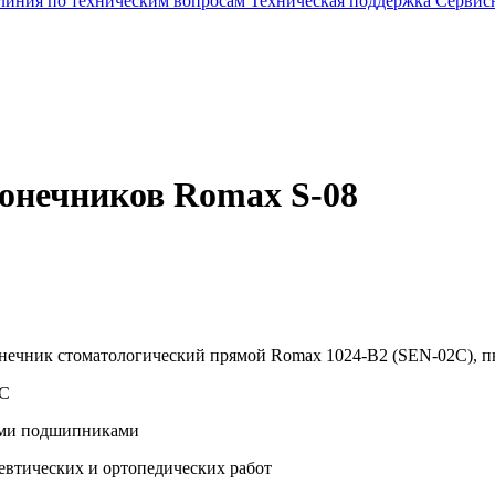
 линия по техническим вопросам
Техническая поддержка
Сервис
онечников Romax S-08
онечник стоматологический прямой Romax 1024-B2 (SEN-02C), 
°C
ими подшипниками
евтических и ортопедических работ