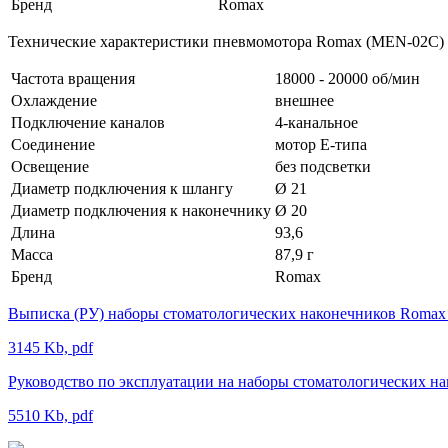
Бренд
Romax
Технические характеристики пневмомотора Romax (MEN-02C)
Частота вращения
18000 - 20000 об/мин
Охлаждение
внешнее
Подключение каналов
4-канальное
Соединение
мотор E-типа
Освещение
без подсветки
Диаметр подключения к шлангу
Ø 21
Диаметр подключения к наконечнику
Ø 20
Длина
93,6
Масса
87,9 г
Бренд
Romax
Выписка (РУ) наборы стоматологических наконечников Romax
3145 Kb, pdf
Руководство по эксплуатации на наборы стоматологических н
5510 Kb, pdf