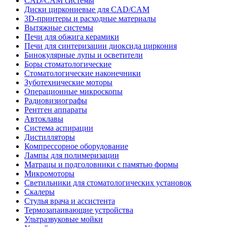
CAD/CAM системы
Диски циркониевые для CAD/CAM
3D-принтеры и расходные материалы
Вытяжные системы
Печи для обжига керамики
Печи для синтеризации диоксида циркония
Бинокулярные лупы и осветители
Боры стоматологические
Стоматологические наконечники
Зуботехнические моторы
Операционные микроскопы
Радиовизиографы
Рентген аппараты
Автоклавы
Система аспирации
Дистилляторы
Компрессорное оборудование
Лампы для полимеризации
Матрацы и подголовники с памятью формы
Микромоторы
Светильники для стоматологических установок
Скалеры
Стулья врача и ассистента
Термозапаивающие устройства
Ультразвуковые мойки