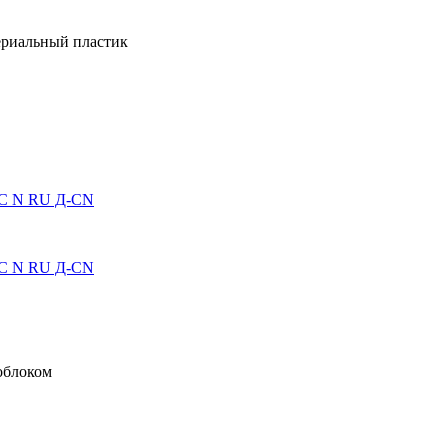
ериальный пластик
АЭС N RU Д-CN
АЭС N RU Д-CN
облоком