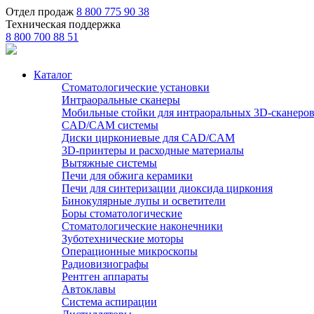
Отдел продаж
8 800 775 90 38
Техническая поддержка
8 800 700 88 51
Каталог
Стоматологические установки
Интраоральные сканеры
Мобильные стойки для интраоральных 3D-сканеро
CAD/CAM системы
Диски циркониевые для CAD/CAM
3D-принтеры и расходные материалы
Вытяжные системы
Печи для обжига керамики
Печи для синтеризации диоксида циркония
Бинокулярные лупы и осветители
Боры стоматологические
Стоматологические наконечники
Зуботехнические моторы
Операционные микроскопы
Радиовизиографы
Рентген аппараты
Автоклавы
Система аспирации