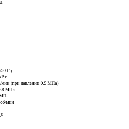
д.
/50 Гц
 кВт
л/мин (при давлении 0.5 МПа)
0.8 МПа
 МПа
 об/мин
л
дБ