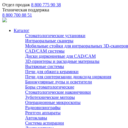
Отдел продаж
8 800 775 90 38
Техническая поддержка
8 800 700 88 51
Каталог
Стоматологические установки
Интраоральные сканеры
Мобильные стойки для интраоральных 3D-сканеро
CAD/CAM системы
Диски циркониевые для CAD/CAM
3D-принтеры и расходные материалы
Вытяжные системы
Печи для обжига керамики
Печи для синтеризации диоксида циркония
Бинокулярные лупы и осветители
Боры стоматологические
Стоматологические наконечники
Зуботехнические моторы
Операционные микроскопы
Радиовизиографы
Рентген аппараты
Автоклавы
Система аспирации