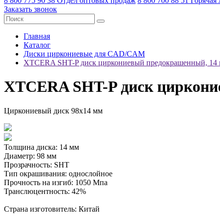
8 800 775 90 38
Отдел оптовых продаж
8 800 700 88 51
Горячая
Заказать звонок
Главная
Каталог
Диски циркониевые для CAD/CAM
XTCERA SHT-P диск циркониевый предокрашенный, 14
XTCERA SHT-P диск циркони
Циркониевый диск 98х14 мм
Толщина диска: 14 мм
Диаметр: 98 мм
Прозрачность: SHT
Тип окрашивания: однослойное
Прочность на изгиб: 1050 Мпа
Транслюцентность: 42%
Страна изготовитель: Китай