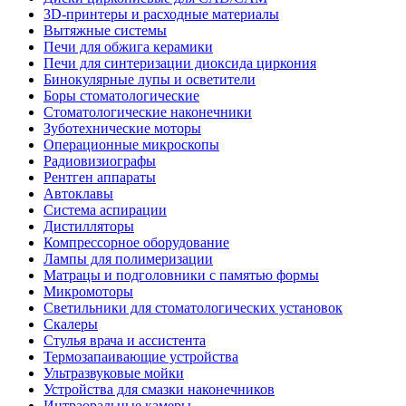
3D-принтеры и расходные материалы
Вытяжные системы
Печи для обжига керамики
Печи для синтеризации диоксида циркония
Бинокулярные лупы и осветители
Боры стоматологические
Стоматологические наконечники
Зуботехнические моторы
Операционные микроскопы
Радиовизиографы
Рентген аппараты
Автоклавы
Система аспирации
Дистилляторы
Компрессорное оборудование
Лампы для полимеризации
Матрацы и подголовники с памятью формы
Микромоторы
Светильники для стоматологических установок
Скалеры
Стулья врача и ассистента
Термозапаивающие устройства
Ультразвуковые мойки
Устройства для смазки наконечников
Интраоральные камеры