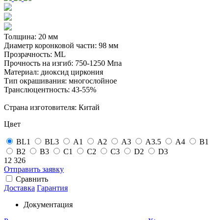
Толщина: 20 мм
Диаметр коронковой части: 98 мм
Прозрачность: ML
Прочность на изгиб: 750-1250 Мпа
Материал: диоксид циркония
Тип окрашивания: многослойное
Транслюцентность: 43-55%
Страна изготовителя: Китай
Цвет
BL1
BL3
А1
А2
А3
А3.5
А4
B1
B2
B3
С1
С2
С3
D2
D3
12 326
Отправить заявку
Сравнить
Доставка
Гарантия
Документация