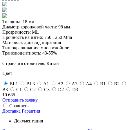
Толщина: 18 мм
Диаметр коронковой части: 98 мм
Прозрачность: ML
Прочность на изгиб: 750-1250 Мпа
Материал: диоксид циркония
Тип окрашивания: многослойное
Транслюцентность: 43-55%
Страна изготовителя: Китай
Цвет
BL1
BL3
А1
А2
А3
А4
B1
B2
B3
С1
С2
С3
D2
D3
10 685
Отправить заявку
Сравнить
Доставка
Гарантия
Документация