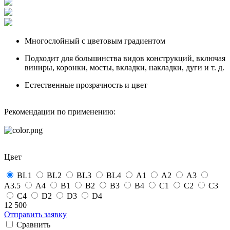
Многослойный с цветовым градиентом
Подходит для большинства видов конструкций, включая
виниры, коронки, мосты, вкладки, накладки, дуги и т. д.
Естественные прозрачность и цвет
Рекомендации по применению:
Цвет
BL1
BL2
BL3
BL4
А1
А2
А3
А3.5
А4
B1
B2
B3
B4
С1
С2
С3
С4
D2
D3
D4
12 500
Отправить заявку
Сравнить