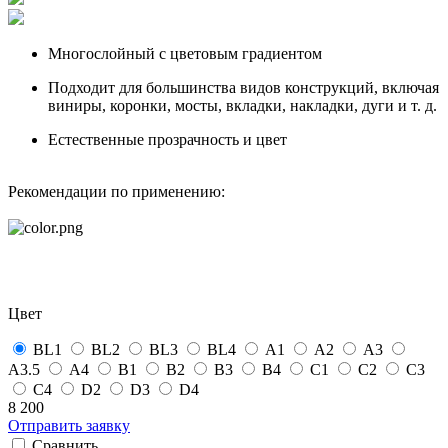
Многослойный с цветовым градиентом
Подходит для большинства видов конструкций, включая
виниры, коронки, мосты, вкладки, накладки, дуги и т. д.
Естественные прозрачность и цвет
Рекомендации по применению:
Цвет
BL1
BL2
BL3
BL4
А1
А2
А3
А3.5
А4
B1
B2
B3
B4
С1
С2
С3
С4
D2
D3
D4
8 200
Отправить заявку
Сравнить