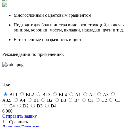
Многослойный с цветовым градиентом
Подходит для большинства видов конструкций, включая
виниры, коронки, мосты, вкладки, накладки, дуги и т. д.
Естественные прозрачность и цвет
Рекомендации по применению:
Цвет
BL1
BL2
BL3
BL4
А1
А2
А3
А3.5
А4
B1
B2
B3
B4
С1
С2
С3
С4
D2
D3
D4
6 900
Отправить заявку
Сравнить
Доставка
Гарантия