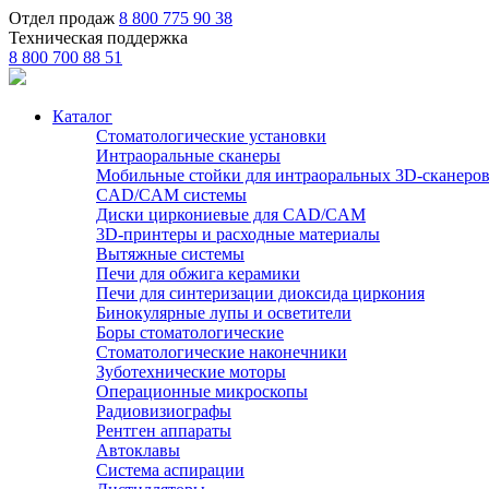
Отдел продаж
8 800 775 90 38
Техническая поддержка
8 800 700 88 51
Каталог
Стоматологические установки
Интраоральные сканеры
Мобильные стойки для интраоральных 3D-сканеро
CAD/CAM системы
Диски циркониевые для CAD/CAM
3D-принтеры и расходные материалы
Вытяжные системы
Печи для обжига керамики
Печи для синтеризации диоксида циркония
Бинокулярные лупы и осветители
Боры стоматологические
Стоматологические наконечники
Зуботехнические моторы
Операционные микроскопы
Радиовизиографы
Рентген аппараты
Автоклавы
Система аспирации