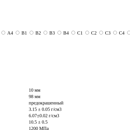
А4
B1
B2
B3
B4
С1
С2
С3
С4
10 мм
98 мм
предокрашенный
3.15 ± 0.05 г/см3
6.07±0.02 г/см3
10.5 ± 0.5
1200 МПа