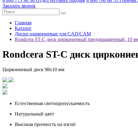
8 800 775 90 38
Отдел оптовых продаж
8 800 700 88 51
Горячая
Заказать звонок
Главная
Каталог
Диски циркониевые для CAD/CAM
Rondcera ST-C диск циркониевый предокрашенный, 10 м
Rondcera ST-C диск циркони
Циркониевый диск 98х10 мм
Естественная светопропускаемость
Натуральный цвет
Высокая прочность на изгиб