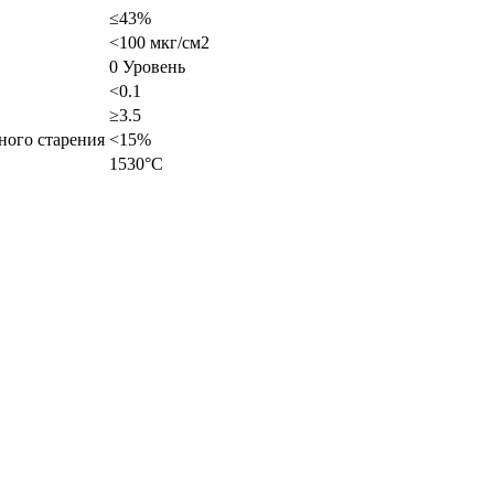
≤43%
<100 мкг/см2
0 Уровень
<0.1
≥3.5
ного старения
<15%
1530°C