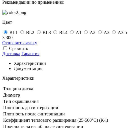
Рекомендации по применению:
Цвет
BL1
BL2
BL3
BL4
А1
А2
А3
А3.5
3 300
Отправить заявку
Сравнить
Доставка
Гарантия
Характеристики
Документация
Характеристики
Толщина диска
Диаметр
Тип окрашивания
Плотность до синтеризации
Плотность после синтеризации
Коэффициент теплового расширения (25-500°C) (K-l)
Прочность на изгиб после синтеризации