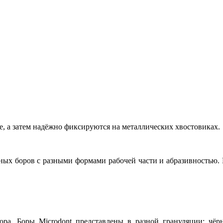
е, а затем надёжно фиксируются на металлических хвостовиках.
зных боров с разными формами рабочей части и абразивностью
ора. Боры Microdont представлены в разной грануляции: чё