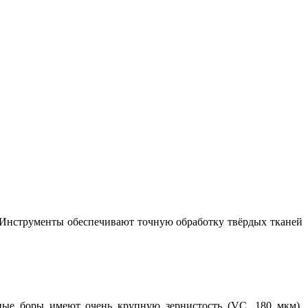
. Инструменты обеспечивают точную обработку твёрдых тканей
рные боры имеют очень крупную зернистость (VC, 180 мкм),