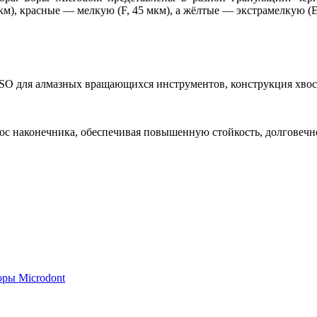
м), красные — мелкую (F, 45 мкм), а жёлтые — экстрамелкую (E
 ISO для алмазных вращающихся инструментов, конструкция хво
с наконечника, обеспечивая повышенную стойкость, долговечнос
ры Microdont