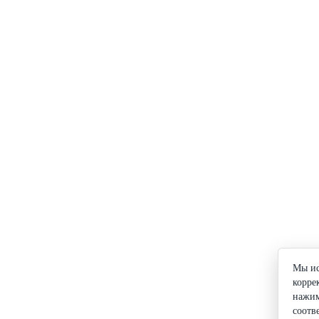
Мы ис
корре
нажим
соотв