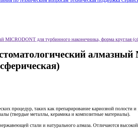
 линия по техническим вопросам
Техническая поддержка
Сервис
ный MICRODONT для турбинного наконечника, форма круглая (с
р стоматологический алмазны
(сферическая)
ких процедур, таких как препарирование кариозной полости и 
иалы (твердые металлы, керамика и композитные материалы).
нержавеющей стали и натурального алмаза. Отличаются высокой