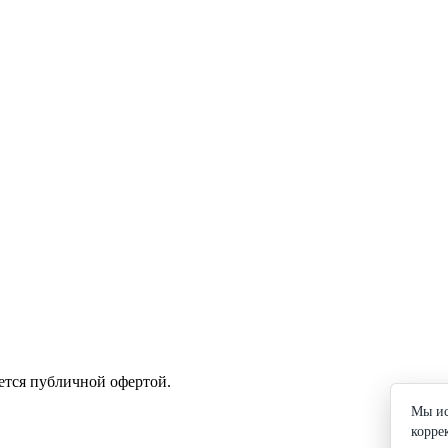
ется публичной офертой.
Мы ис
корре