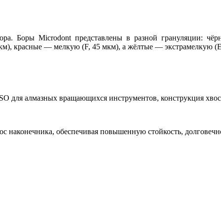
ора. Боры Microdont представлены в разной грануляции: чё
м), красные — мелкую (F, 45 мкм), а жёлтые — экстрамелкую (E
 ISO для алмазных вращающихся инструментов, конструкция хво
с наконечника, обеспечивая повышенную стойкость, долговечнос