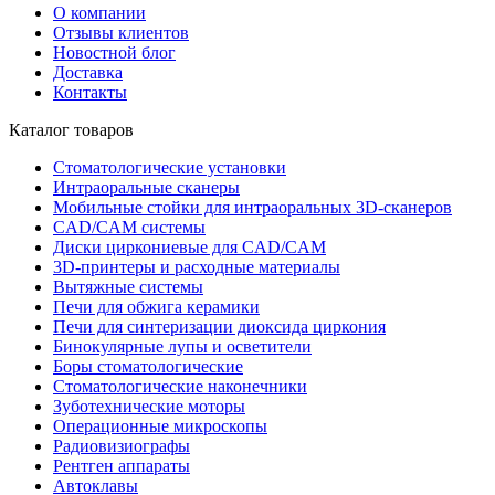
О компании
Отзывы клиентов
Новостной блог
Доставка
Контакты
Каталог товаров
Стоматологические установки
Интраоральные сканеры
Мобильные стойки для интраоральных 3D-сканеров
CAD/CAM системы
Диски циркониевые для CAD/CAM
3D-принтеры и расходные материалы
Вытяжные системы
Печи для обжига керамики
Печи для синтеризации диоксида циркония
Бинокулярные лупы и осветители
Боры стоматологические
Стоматологические наконечники
Зуботехнические моторы
Операционные микроскопы
Радиовизиографы
Рентген аппараты
Автоклавы