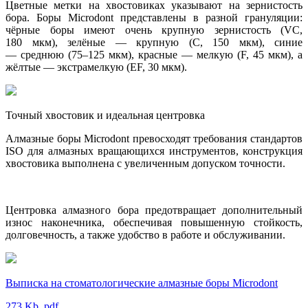
Цветные метки на хвостовиках указывают на зернистость
бора. Боры Microdont представлены в разной грануляции:
чёрные боры имеют очень крупную зернистость (VC,
180 мкм), зелёные — крупную (C, 150 мкм), синие
— среднюю (75–125 мкм), красные — мелкую (F, 45 мкм), а
жёлтые — экстрамелкую (EF, 30 мкм).
Точный хвостовик и идеальная центровка
Алмазные боры Microdont превосходят требования стандартов
ISO для алмазных вращающихся инструментов, конструкция
хвостовика выполнена с увеличенным допуском точности.
Центровка алмазного бора предотвращает дополнительный
износ наконечника, обеспечивая повышенную стойкость,
долговечность, а также удобство в работе и обслуживании.
Выписка на стоматологические алмазные боры Microdont
273 Kb, pdf