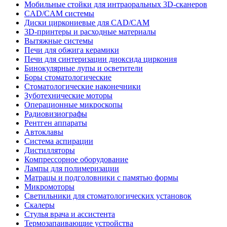
Мобильные стойки для интраоральных 3D-сканеров
CAD/CAM системы
Диски циркониевые для CAD/CAM
3D-принтеры и расходные материалы
Вытяжные системы
Печи для обжига керамики
Печи для синтеризации диоксида циркония
Бинокулярные лупы и осветители
Боры стоматологические
Стоматологические наконечники
Зуботехнические моторы
Операционные микроскопы
Радиовизиографы
Рентген аппараты
Автоклавы
Система аспирации
Дистилляторы
Компрессорное оборудование
Лампы для полимеризации
Матрацы и подголовники с памятью формы
Микромоторы
Светильники для стоматологических установок
Скалеры
Стулья врача и ассистента
Термозапаивающие устройства