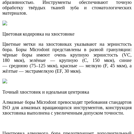
абразивностью. Инструменты обеспечивают точную
обработку твёрдых тканей зуба и стоматологических
материалов.
Цветовая кодировка на хвостовике
Цветные метки на хвостовиках указывают на зернистость
бора. Боры Microdont представлены в разной грануляции:
чёрные боры имеют очень крупную зернистость (VC,
180 мкм), зелёные — крупную (C, 150 мкм), синие
— среднюю (75–125 мкм), красные — мелкую (F, 45 мкм), а
жёлтые — экстрамелкую (EF, 30 мкм).
Точный хвостовик и идеальная центровка
Алмазные боры Microdont превосходят требования стандартов
ISO для алмазных вращающихся инструментов, конструкция
хвостовика выполнена с увеличенным допуском точности.
Центровка алмазного бора предотвращает дополнительный