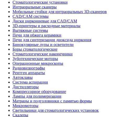
Стоматологические установки
Интраоральные сканеры
Мобильные стойки для интраоральных 3D-сканеров
CAD/CAM системы
Диски циркониевые для CAD/CAM
3D-принтеры и расходные материалы
Вытяжные системы
Печи для обжига керамики
Печи для синтеризации диоксида циркония
Бинокулярные лупы и осветители
Боры стоматологические
Стоматологические наконечники
Зуботехнические моторы
Операционные микроскопы
Радиовизиографы
Рентген аппараты
Автоклавы
Система аспирации
Дистилляторы
Компрессорное оборудование
Лампы для полимеризации
Матрацы и подголовники с памятью формы
Микромоторы
Светильники для стоматологических установок
Скалеры