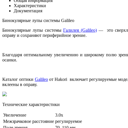
Общая информация
Характеристики
Документация
Бинокулярные лупы системы Galileo
Бинокулярные лупы системы
Галилея (Galileo)
— это сверхлё
оправу и сохраняют периферийное зрение.
Благодаря оптимальному увеличению и широкому полю зрения
осанки.
Каталог оптики
Galileo
от Hakori включает регулируемые моде
вклеены в оправу.
Технические характеристики
Увеличение
3.0х
Межзрачковое расстояние
регулируемое
Поле зрения
70–110 мм