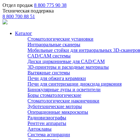
Отдел продаж
8 800 775 90 38
Техническая поддержка
8 800 700 88 51
Каталог
Стоматологические установки
Интраоральные сканеры
Мобильные стойки для интраоральных 3D-сканеро
CAD/CAM системы
Диски циркониевые для CAD/CAM
3D-принтеры и расходные материалы
Вытяжные системы
Печи для обжига керамики
Печи для синтеризации диоксида циркония
Бинокулярные лупы и осветители
Боры стоматологические
Стоматологические наконечники
Зуботехнические моторы
Операционные микроскопы
Радиовизиографы
Рентген аппараты
Автоклавы
Система аспирации