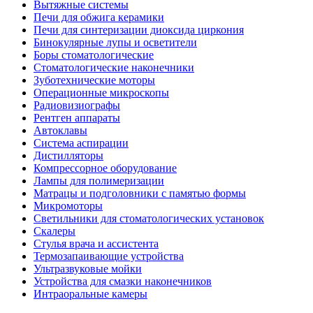
Вытяжные системы
Печи для обжига керамики
Печи для синтеризации диоксида циркония
Бинокулярные лупы и осветители
Боры стоматологические
Стоматологические наконечники
Зуботехнические моторы
Операционные микроскопы
Радиовизиографы
Рентген аппараты
Автоклавы
Система аспирации
Дистилляторы
Компрессорное оборудование
Лампы для полимеризации
Матрацы и подголовники с памятью формы
Микромоторы
Светильники для стоматологических установок
Скалеры
Стулья врача и ассистента
Термозапаивающие устройства
Ультразвуковые мойки
Устройства для смазки наконечников
Интраоральные камеры