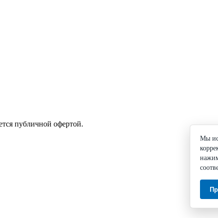
ется публичной офертой.
Мы ис
корре
нажим
соотв
Пр