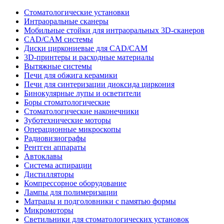
Стоматологические установки
Интраоральные сканеры
Мобильные стойки для интраоральных 3D-сканеров
CAD/CAM системы
Диски циркониевые для CAD/CAM
3D-принтеры и расходные материалы
Вытяжные системы
Печи для обжига керамики
Печи для синтеризации диоксида циркония
Бинокулярные лупы и осветители
Боры стоматологические
Стоматологические наконечники
Зуботехнические моторы
Операционные микроскопы
Радиовизиографы
Рентген аппараты
Автоклавы
Система аспирации
Дистилляторы
Компрессорное оборудование
Лампы для полимеризации
Матрацы и подголовники с памятью формы
Микромоторы
Светильники для стоматологических установок