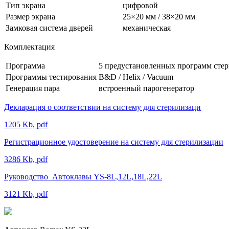
Тип экрана
цифровой
Размер экрана
25×20 мм / 38×20 мм
Замковая система дверей
механическая
Комплектация
Программа
5 предустановленных программ сте
Программы тестирования
B&D / Helix / Vacuum
Генерация пара
встроенный парогенератор
Декларация о соответствии на систему для стерилизаци
1205 Kb, pdf
Регистрационное удостоверение на систему для стерилизации
3286 Kb, pdf
Руководство_Автоклавы YS-8L,12L,18L,22L
3121 Kb, pdf