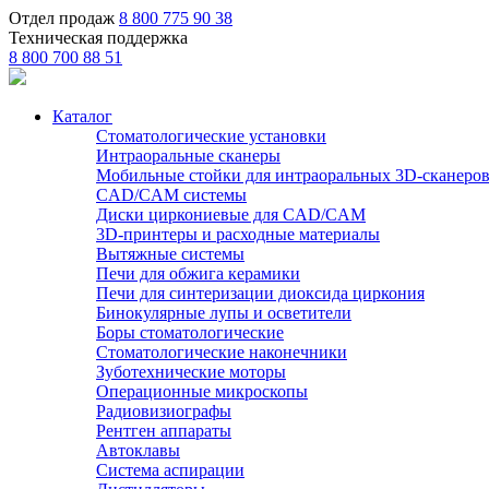
Отдел продаж
8 800 775 90 38
Техническая поддержка
8 800 700 88 51
Каталог
Стоматологические установки
Интраоральные сканеры
Мобильные стойки для интраоральных 3D-сканеро
CAD/CAM системы
Диски циркониевые для CAD/CAM
3D-принтеры и расходные материалы
Вытяжные системы
Печи для обжига керамики
Печи для синтеризации диоксида циркония
Бинокулярные лупы и осветители
Боры стоматологические
Стоматологические наконечники
Зуботехнические моторы
Операционные микроскопы
Радиовизиографы
Рентген аппараты
Автоклавы
Система аспирации