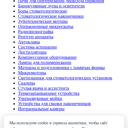
Печи для синтеризации диоксида циркония
Бинокулярные лупы и осветители
Боры стоматологические
Стоматологические наконечники
Зуботехнические моторы
Операционные микроскопы
Радиовизиографы
Рентген аппараты
Автоклавы
Система аспирации
Дистилляторы
Компрессорное оборудование
Лампы для полимеризации
Матрацы и подголовники с памятью формы
Микромоторы
Светильники для стоматологических установок
Скалеры
Стулья врача и ассистента
Термозапаивающие устройства
Ультразвуковые мойки
Устройства для смазки наконечников
Интраоральные камеры
Свяжитесь с нами
Мы используем cookie и сервисы аналитики, чтобы сайт