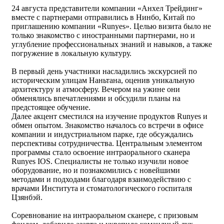
24 августа представители компании «Анхел Трейдинг»
вместе с партнерами отправились в Нинбо, Китай по
приглашению компании «Runyes». Целью визита было не
только знакомство с иностранными партнерами, но и
углубление профессиональных знаний и навыков, а также
погружение в локальную культуру.
В первый день участники насладились экскурсией по
историческим улицам Наньтана, оценив уникальную
архитектуру и атмосферу. Вечером на ужине они
обменялись впечатлениями и обсудили планы на
предстоящее обучение.
Далее акцент сместился на изучение продуктов Runyes и
обмен опытом. Знакомство началось со встречи в офисе
компании и индустриальном парке, где обсуждались
перспективы сотрудничества. Центральным элементом
программы стало освоение интраорального сканера
Runyes IOS. Специалисты не только изучили новое
оборудование, но и познакомились с новейшими
методами и подходами благодаря взаимодействию с
врачами Института и стоматологического госпиталя
Цзянбэй.
Соревнование на интраоральном сканере, с призовым