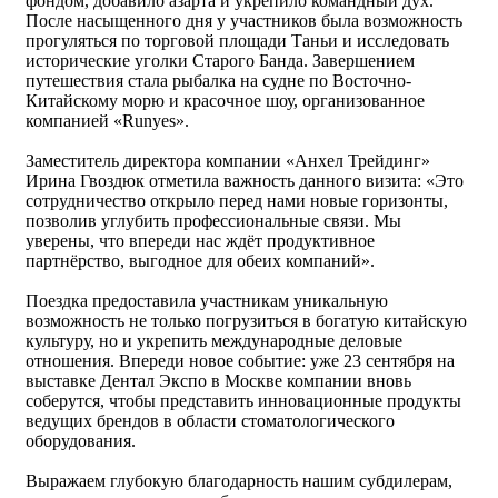
фондом, добавило азарта и укрепило командный дух.
После насыщенного дня у участников была возможность
прогуляться по торговой площади Таньи и исследовать
исторические уголки Старого Банда. Завершением
путешествия стала рыбалка на судне по Восточно-
Китайскому морю и красочное шоу, организованное
компанией «Runyes».
Заместитель директора компании «Анхел Трейдинг»
Ирина Гвоздюк отметила важность данного визита: «Это
сотрудничество открыло перед нами новые горизонты,
позволив углубить профессиональные связи. Мы
уверены, что впереди нас ждёт продуктивное
партнёрство, выгодное для обеих компаний».
Поездка предоставила участникам уникальную
возможность не только погрузиться в богатую китайскую
культуру, но и укрепить международные деловые
отношения. Впереди новое событие: уже 23 сентября на
выставке Дентал Экспо в Москве компании вновь
соберутся, чтобы представить инновационные продукты
ведущих брендов в области стоматологического
оборудования.
Выражаем глубокую благодарность нашим субдилерам,