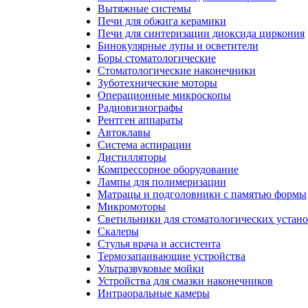
Вытяжные системы
Печи для обжига керамики
Печи для синтеризации диоксида циркония
Бинокулярные лупы и осветители
Боры стоматологические
Стоматологические наконечники
Зуботехнические моторы
Операционные микроскопы
Радиовизиографы
Рентген аппараты
Автоклавы
Система аспирации
Дистилляторы
Компрессорное оборудование
Лампы для полимеризации
Матрацы и подголовники с памятью формы
Микромоторы
Светильники для стоматологических устан
Скалеры
Стулья врача и ассистента
Термозапаивающие устройства
Ультразвуковые мойки
Устройства для смазки наконечников
Интраоральные камеры