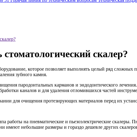
88 51
Горячая линия по техническим вопросам
Техническая подд
скалер?
 стоматологический скалер?
оборудование, которое позволяет выполнять целый ряд сложных 
аления зубного камня.
чищения пародонтальных карманов и эндодонтического лечения. 
бработки каналов и для удаления отломившихся частей инструм
вании для очищения протезирующих материалов перед их устано
ипа работы на пневматические и пьезоэлектрические скалеры. П
ни имеют небольшие размеры и гораздо дешевле других скалер