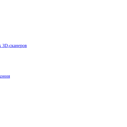
х 3D-сканеров
кония