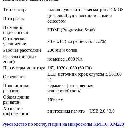
Тип сенсора
высокочувствительная матрица CMOS
цифровой, управление мышью и
Интерфейс
сенсором
Выходной
HDMI (Progressive Scan)
видеосигнал
Оптическое
x3 ~ x14 (погрешность ±7.5%)
увеличение
Рабочее расстояние
200 мм и более
Разрешение (max
не менее 1800 NA
zoom)
Параметры монитора
16", 1920x1080 (60 Гц)
LED-источник (срок службы ≥ 36.000
Освещение
ч)
Подшипники
керамика (повышенная
рычагов
износостойкость)
Общая длина
1650 мм
рычагов
Хранение
внутренняя память + USB 2.0 / 3.0
информации
Руководство по эксплуатации на микроскопы XM110, XM220