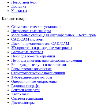
Новостной блог
Доставка
Контакты
Каталог товаров
Стоматологические установки
Интраоральные сканеры
Мобильные стойки для интраоральных 3D-сканеров
CAD/CAM системы
Диски циркониевые для CAD/CAM
3D-принтеры и расходные материалы
Вытяжные системы
Печи для обжига керамики
Печи для синтеризации диоксида циркония
Бинокулярные лупы и осветители
Боры стоматологические
Стоматологические наконечники
Зуботехнические моторы
Операционные микроскопы
Радиовизиографы
Рентген аппараты
Автоклавы
Система аспирации
Дистилляторы